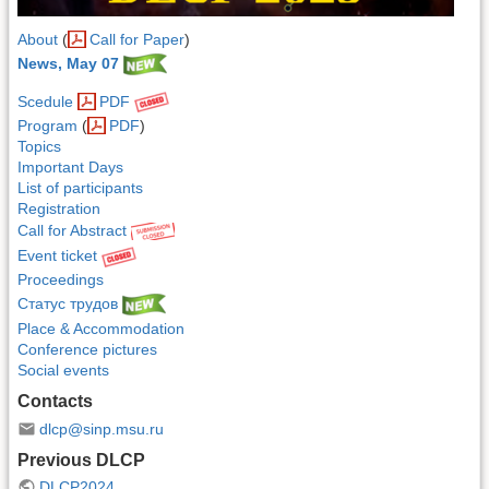
About
(
Call for Paper
)
News, May 07
Scedule
PDF
Program
(
PDF
)
Topics
Important Days
List of participants
Registration
Call for Abstract
Event ticket
Proceedings
Статус трудов
Place & Accommodation
Conference pictures
Social events
Contacts
dlcp@sinp.msu.ru
Previous DLCP
DLCP2024