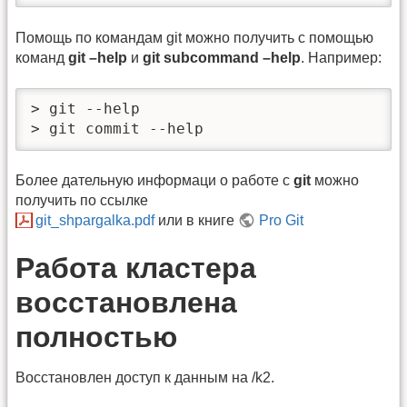
Помощь по командам git можно получить с помощью
команд
git –help
и
git subcommand –help
. Например:
> git --help

> git commit --help
Более дательную информаци о работе с
git
можно
получить по ссылке
git_shpargalka.pdf
или в книге
Pro Git
Работа кластера
восстановлена
полностью
Восстановлен доступ к данным на /k2.