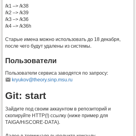
/k1 –> /k38
/k2 –> /k39
/k3 –> /k36
/k4 –> /k36h
Старые имена можно использовать до 18 декабря,
после чего будут удалены из системы.
Пользователи
Пользователи сервиса заводятся по запросу:
kryukov@theory.sinp.msu.ru
Git: start
Зайдите под своим аккаунтом в репозиторий и
скопируйте HTTP(!) ссылку (ниже пример для
TAIGA/HiSCORE-DATA).
Далее в терминале выполните команду