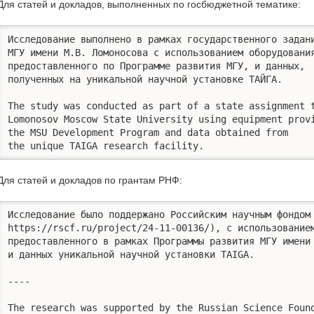
Для статей и докладов, выполненных по госбюджетной тематике:
Исследование выполнено в рамках государственного задани
МГУ имени М.В. Ломоносова с использованием оборудования
предоставленного по Программе развития МГУ, и данных, 

полученных на уникальной научной установке ТАЙГА.

The study was conducted as part of a state assignment t
Lomonosov Moscow State University using equipment provi
the MSU Development Program and data obtained from 

the unique TAIGA research facility.
Для статей и докладов по грантам РНФ:
Исследование было поддержано Российским научным фондом 
https://rscf.ru/project/24-11-00136/), с использованием
предоставленного в рамках Программы развития МГУ имени 
и данных уникальной научной установки TAIGA.

----

The research was supported by the Russian Science Found