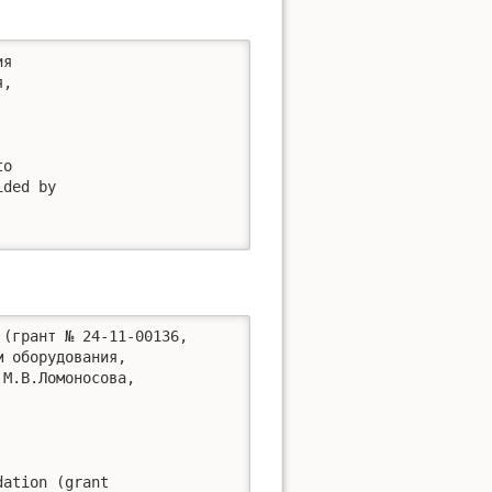
я 

, 

o 

ded by 

(грант № 24-11-00136, 

 оборудования, 

М.В.Ломоносова, 

ation (grant 
