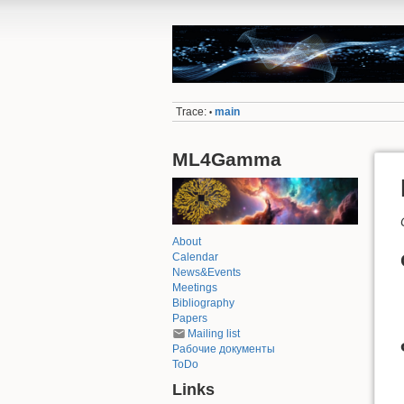
Trace:
main
•
ML4Gamma
About
Calendar
News&Events
Meetings
Bibliography
Papers
Mailing list
Рабочие документы
ToDo
Links