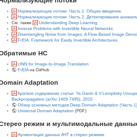
Нормализующие потоки
Нормализующие потоки. Часть 1: Общее введение.
Нормализующие потоки. Часть 2: Детектирование аномаль
См. также
Understanding Deep Learning
Inverse Problems with Invertible Neural Networks
Disentangling Noise from Images: A Flow-Based Image Denoi
FrEIA: Framework for Easily Invertible Architectures
Обратимые НС
cINN for Image-to-Image Translation
FrEIA
на GitHub
Domain Adaptation
Краткое содержание статьи: Ya.Ganin & V.Lempitsky Unsupe
Backpropagation (arXiv:1409.7495), 2015
Обзор основных методов Deep Domain Adaptation (Часть 1
Universal Domain Adaptation
(PDF)
Стерео режим и мультимодальные данны
Аугментация данных АЧТ в стерео режиме.