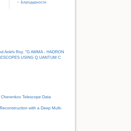
Благодарности
and Ankhi Roy. "G AMMA - HADRON
ELESCOPES USING Q UANTUM C
ic Cherenkov Telescope Data
econstruction with a Deep Multi-