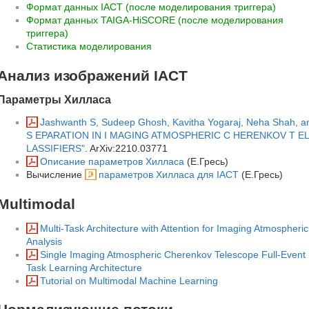
Формат данных IACT (после моделирования триггера)
Формат данных TAIGA-HiSCORE (после моделирования
триггера)
Статистика моделирования
Анализ изображений IACT
Параметры Хилласа
Jashwanth S, Sudeep Ghosh, Kavitha Yogaraj, Neha Shah, 
S EPARATION IN I MAGING ATMOSPHERIC C HERENKOV T 
LASSIFIERS"
. ArXiv:2210.03771
Описание параметров Хилласа
(Е.Гресь)
Вычисление
параметров Хилласа для IACT
(Е.Гресь)
Multimodal
Multi-Task Architecture with Attention for Imaging Atmospher
Analysis
Single Imaging Atmospheric Cherenkov Telescope Full-Event R
Task Learning Architecture
Tutorial on Multimodal Machine Learning