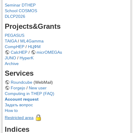
Seminar DTHEP
School COSMOS
DLCP2026
Projects&Grants
PEGASUS
TAIGA
/
ML4Gamma
CompHEP
/
НЦФМ
CalcHEP
/
micrOMEGAs
JUNO
/
HyperK
Archive
Services
Roundcube
(WebMail)
Forgejo
/
New user
Computing in THEP (FAQ)
Account request
Задать вопрос
How to
Restricted area
Indices