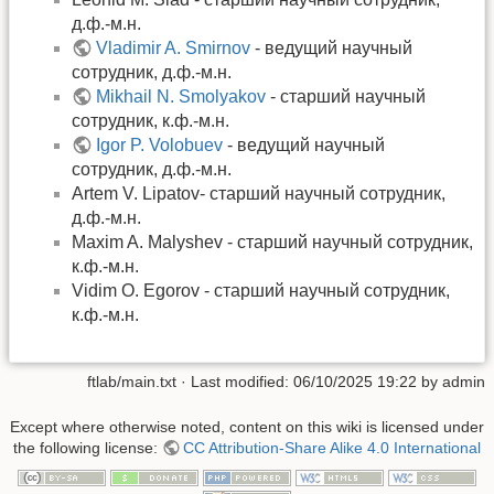
д.ф.-м.н.
Vladimir A. Smirnov
- ведущий научный
сотрудник, д.ф.-м.н.
Mikhail N. Smolyakov
- старший научный
сотрудник, к.ф.-м.н.
Igor P. Volobuev
- ведущий научный
сотрудник, д.ф.-м.н.
Artem V. Lipatov- старший научный сотрудник,
д.ф.-м.н.
Maxim A. Malyshev - старший научный сотрудник,
к.ф.-м.н.
Vidim O. Egorov - старший научный сотрудник,
к.ф.-м.н.
ftlab/main.txt
· Last modified:
06/10/2025 19:22
by
admin
Except where otherwise noted, content on this wiki is licensed under
the following license:
CC Attribution-Share Alike 4.0 International