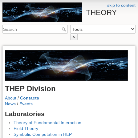
skip to content
THEORY
>
THEP Division
About
/
Contacts
News
/
Events
Laboratories
Theory of Fundamental Interaction
Field Theory
Symbolic Computation in HEP