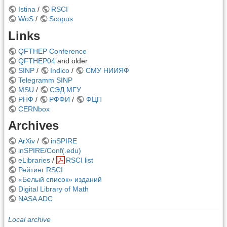
Istina
/
RSCI
WoS
/
Scopus
Links
QFTHEP Conference
QFTHEP04
and older
SINP
/
Indico
/
СМУ НИИЯФ
Telegramm SINP
MSU
/
СЭД МГУ
РНФ
/
РФФИ
/
ФЦП
CERNbox
Archives
ArXiv
/
inSPIRE
inSPIRE/Conf(.edu)
eLibraries
/
RSCI list
Рейтинг RSCI
«Белый список» изданий
Digital Library of Math
NASA ADC
Local archive