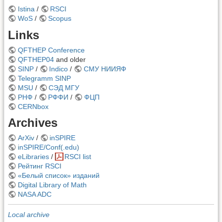
Istina
/
RSCI
WoS
/
Scopus
Links
QFTHEP Conference
QFTHEP04
and older
SINP
/
Indico
/
СМУ НИИЯФ
Telegramm SINP
MSU
/
СЭД МГУ
РНФ
/
РФФИ
/
ФЦП
CERNbox
Archives
ArXiv
/
inSPIRE
inSPIRE/Conf(.edu)
eLibraries
/
RSCI list
Рейтинг RSCI
«Белый список» изданий
Digital Library of Math
NASA ADC
Local archive