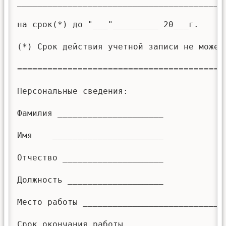
__________________________________________
на срок(*) до "___"_________ 20___г.

(*) Срок действия учетной записи не может 
==========================================
Персональные сведения:

Фамилия _____________________

Имя    ______________________

Отчество ____________________

Должность ___________________

Место работы _____________________________
Срок окончания работы ___________________
