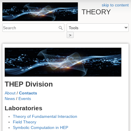
skip to content
THEORY
>
THEP Division
About
/
Contacts
News
/
Events
Laboratories
Theory of Fundamental Interaction
Field Theory
Symbolic Computation in HEP