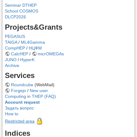
Seminar DTHEP
School COSMOS
DLCP2026
Projects&Grants
PEGASUS
TAIGA
/
ML4Gamma
CompHEP
/
НЦФМ
CalcHEP
/
micrOMEGAs
JUNO
/
HyperK
Archive
Services
Roundcube
(WebMail)
Forgejo
/
New user
Computing in THEP (FAQ)
Account request
Задать вопрос
How to
Restricted area
Indices