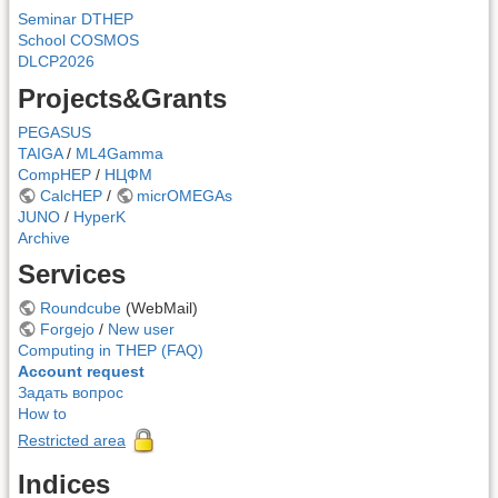
Seminar DTHEP
School COSMOS
DLCP2026
Projects&Grants
PEGASUS
TAIGA
/
ML4Gamma
CompHEP
/
НЦФМ
CalcHEP
/
micrOMEGAs
JUNO
/
HyperK
Archive
Services
Roundcube
(WebMail)
Forgejo
/
New user
Computing in THEP (FAQ)
Account request
Задать вопрос
How to
Restricted area
Indices