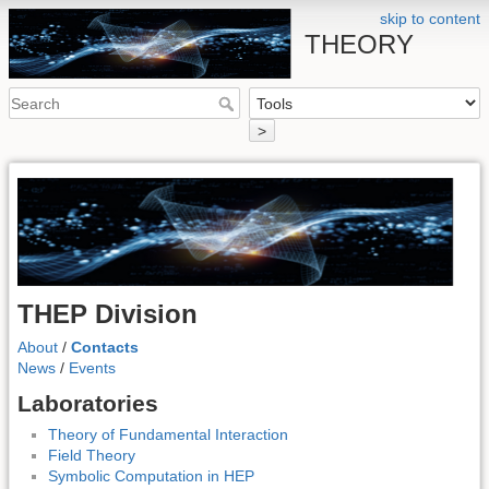
skip to content
THEORY
>
THEP Division
About
/
Contacts
News
/
Events
Laboratories
Theory of Fundamental Interaction
Field Theory
Symbolic Computation in HEP