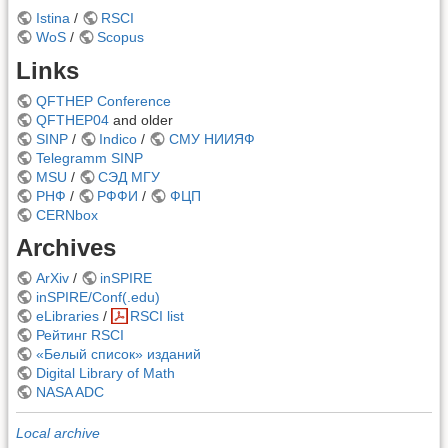
Istina
/
RSCI
WoS
/
Scopus
Links
QFTHEP Conference
QFTHEP04
and older
SINP
/
Indico
/
СМУ НИИЯФ
Telegramm SINP
MSU
/
СЭД МГУ
РНФ
/
РФФИ
/
ФЦП
CERNbox
Archives
ArXiv
/
inSPIRE
inSPIRE/Conf(.edu)
eLibraries
/
RSCI list
Рейтинг RSCI
«Белый список» изданий
Digital Library of Math
NASA ADC
Local archive