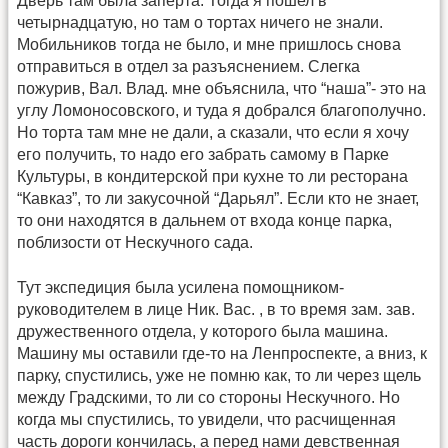
Дверь там была заперта. Тогда я пошел в
четырнадцатую, но там о тортах ничего не знали.
Мобильников тогда не было, и мне пришлось снова
отправиться в отдел за разъяснением. Слегка
пожурив, Вал. Влад. мне объяснила, что “наша”- это на
углу Ломоносовского, и туда я добрался благополучно.
Но торта там мне не дали, а сказали, что если я хочу
его получить, то надо его забрать самому в Парке
Культуры, в кондитерской при кухне то ли ресторана
“Кавказ”, то ли закусочной “Дарьял”. Если кто не знает,
то они находятся в дальнем от входа конце парка,
поблизости от Нескучного сада.
Тут экспедиция была усилена помощником-
руководителем в лице Ник. Вас. , в то время зам. зав.
дружественного отдела, у которого была машина.
Машину мы оставили где-то на Ленпроспекте, а вниз, к
парку, спустились, уже не помню как, то ли через щель
между Градскими, то ли со стороны Нескучного. Но
когда мы спустились, то увидели, что расчищенная
часть дороги кончилась, а перед нами девственная