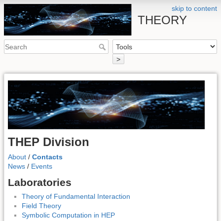
skip to content
THEORY
>
THEP Division
About
/
Contacts
News
/
Events
Laboratories
Theory of Fundamental Interaction
Field Theory
Symbolic Computation in HEP