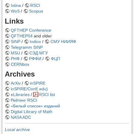
Istina
/
RSCI
WoS
/
Scopus
Links
QFTHEP Conference
QFTHEP04
and older
SINP
/
Indico
/
СМУ НИИЯФ
Telegramm SINP
MSU
/
СЭД МГУ
РНФ
/
РФФИ
/
ФЦП
CERNbox
Archives
ArXiv
/
inSPIRE
inSPIRE/Conf(.edu)
eLibraries
/
RSCI list
Рейтинг RSCI
«Белый список» изданий
Digital Library of Math
NASA ADC
Local archive