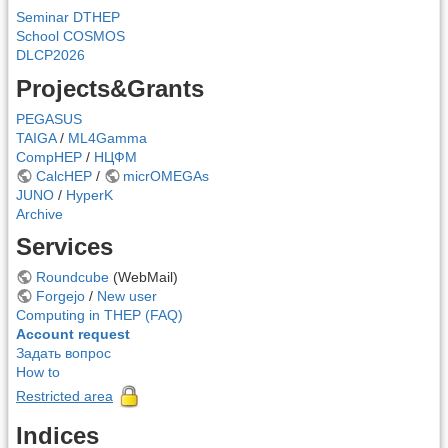
Seminar DTHEP
School COSMOS
DLCP2026
Projects&Grants
PEGASUS
TAIGA
/
ML4Gamma
CompHEP
/
НЦФМ
CalcHEP
/
micrOMEGAs
JUNO
/
HyperK
Archive
Services
Roundcube
(WebMail)
Forgejo
/
New user
Computing in THEP (FAQ)
Account request
Задать вопрос
How to
Restricted area
Indices