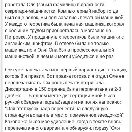
работала Оля (забыл фамилию) в должности
секретаря-машинистки. Компьютерный набор тогда
был еще редок, мы пользовались печатной машинкой.
У каждого теоретика была печатная машинка, которая
с большим трудом приобреталась в магазине на
Петровке. У продвинутых теоретиков были машинки с
английским шрифтом. В отделе была не только
машинка, но и Оля! Она была профессиональной
машинисткой, в чем мы могли убедиться и не раз.
Оля уже напечатала мне первый вариант диссертации,
который я правил. Вот правка готова и я отдал Оле ее
перепечатывать. Скорость печати потрясала.
Диссертация в 150 страниц была перпечатана за 2-3
дня! Но…. В одном месте диссертации мной была
ручкой обведена пара абзацев и на полях написано:
“Оля этот кусок надо перенести на следующую
страницу и вставить в место, помеченное звездочкой”.
Каково же было мое удивление, когда в тексте вновь
перепечатанного варианта я обнаружил фразу “Оля