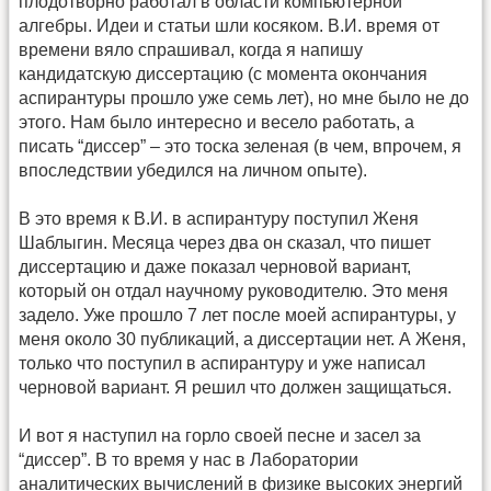
плодотворно работал в области компьютерной
алгебры. Идеи и статьи шли косяком. В.И. время от
времени вяло спрашивал, когда я напишу
кандидатскую диссертацию (с момента окончания
аспирантуры прошло уже семь лет), но мне было не до
этого. Нам было интересно и весело работать, а
писать “диссер” – это тоска зеленая (в чем, впрочем, я
впоследствии убедился на личном опыте).
В это время к В.И. в аспирантуру поступил Женя
Шаблыгин. Месяца через два он сказал, что пишет
диссертацию и даже показал черновой вариант,
который он отдал научному руководителю. Это меня
задело. Уже прошло 7 лет после моей аспирантуры, у
меня около 30 публикаций, а диссертации нет. А Женя,
только что поступил в аспирантуру и уже написал
черновой вариант. Я решил что должен защищаться.
И вот я наступил на горло своей песне и засел за
“диссер”. В то время у нас в Лаборатории
аналитических вычислений в физике высоких энергий